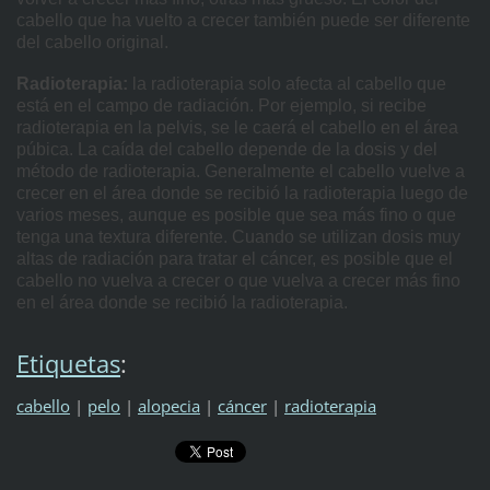
cabello que ha vuelto a crecer también puede ser diferente
del cabello original.
Radioterapia:
la radioterapia solo afecta al cabello que
está en el campo de radiación. Por ejemplo, si recibe
radioterapia en la pelvis, se le caerá el cabello en el área
púbica. La caída del cabello depende de la dosis y del
método de radioterapia. Generalmente el cabello vuelve a
crecer en el área donde se recibió la radioterapia luego de
varios meses, aunque es posible que sea más fino o que
tenga una textura diferente. Cuando se utilizan dosis muy
altas de radiación para tratar el cáncer, es posible que el
cabello no vuelva a crecer o que vuelva a crecer más fino
en el área donde se recibió la radioterapia.
Etiquetas
:
cabello
|
pelo
|
alopecia
|
cáncer
|
radioterapia