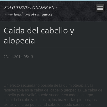
SOLO TIENDA ONLINE EN :
www.tiendaoncoboutique.cl
Caída del cabello y
alopecia
23.11.2014 05:13
Un efecto secundario posible de la quimioterapia y la
radioterapia es la caída del cabello (alopecia). La caída del
cabello (y del vello) puede suceder en todo el cuerpo,
incluida la cabeza, el rostro, los brazos, las piernas, las
axilas y el área púbica. El cabello puede caerse por