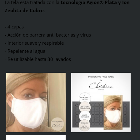
La tela está tratada con la
tecnología Agión® Plata y Ion
Zeolita de Cobre
.
- 4 capas
- Acción de barrera anti bacterias y virus
- Interior suave y respirable
- Repelente al agua
- Re utilizable hasta 30 lavados