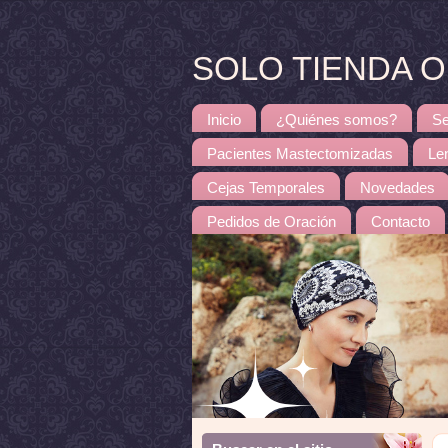
SOLO TIENDA ONL
Inicio
¿Quiénes somos?
Se
Pacientes Mastectomizadas
Le
Cejas Temporales
Novedades
Pedidos de Oración
Contacto