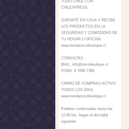
TODO CHILE CON
CHILEXPRESS.
QUEDATE EN CASA Y RECIBE
LOS PRODUCTOS EN LA
SEGURIDAD Y COMODIDAD DE
TU HOGAR U OFICINA
www.tiendaoncoboutique.cl
CONSULTAS :
MAIL:
info@onc
oboutiqu
e.cl
FONO: 9 7899 7385
CARRO DE COMPRAS ACTIVO
TODOS LOS DIAS:
www.tiendaoncoboutique.cl
Pedidos confirmados hasta las
12:00 hrs. llegan el día hábil
siguiente.