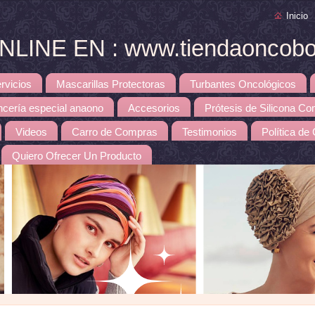
Inicio
INE EN : www.tiendaoncobou
rvicios
Mascarillas Protectoras
Turbantes Oncológicos
ncería especial anaono
Accesorios
Prótesis de Silicona Co
Videos
Carro de Compras
Testimonios
Política de
Quiero Ofrecer Un Producto