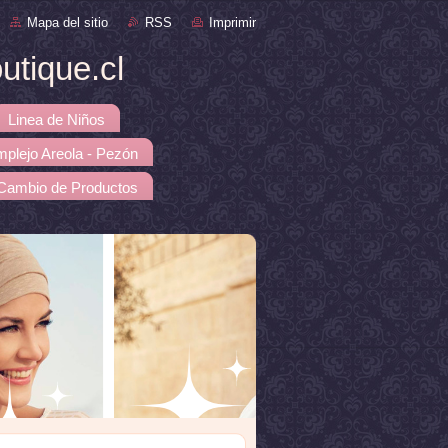
Mapa del sitio
RSS
Imprimir
tique.cl
Linea de Niños
mplejo Areola - Pezón
 Cambio de Productos