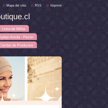
Mapa del sitio
RSS
Imprimir
tique.cl
Linea de Niños
mplejo Areola - Pezón
 Cambio de Productos