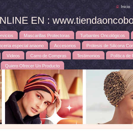
Inicio
INE EN : www.tiendaoncobou
rvicios
Mascarillas Protectoras
Turbantes Oncológicos
ncería especial anaono
Accesorios
Prótesis de Silicona Co
Videos
Carro de Compras
Testimonios
Política de
Quiero Ofrecer Un Producto