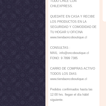
TODO CHILE CON
CHILEXPRESS.
QUEDATE EN CASA Y RECIBE
LOS PRODUCTOS EN LA
SEGURIDAD Y COMODIDAD DE
TU HOGAR U OFICINA
www.tiendaoncoboutique.cl
CONSULTAS :
MAIL:
info@onc
oboutiqu
e.cl
FONO: 9 7899 7385
CARRO DE COMPRAS ACTIVO
TODOS LOS DIAS:
www.tiendaoncoboutique.cl
Pedidos confirmados hasta las
12:00 hrs. llegan el día hábil
siguiente.