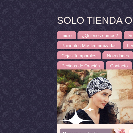
SOLO TIENDA ONL
Inicio
¿Quiénes somos?
Se
Pacientes Mastectomizadas
Le
Cejas Temporales
Novedades
Pedidos de Oración
Contacto