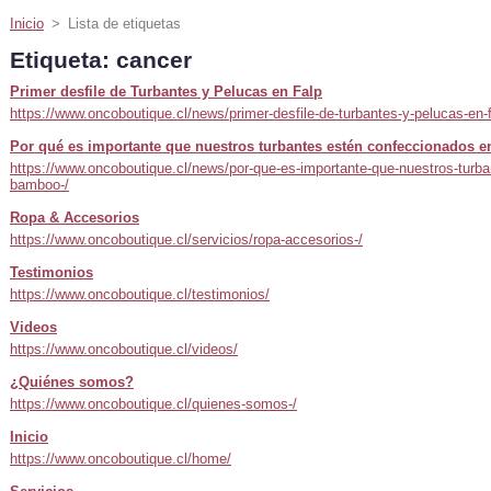
Inicio
>
Lista de etiquetas
Etiqueta: cancer
Primer desfile de Turbantes y Pelucas en Falp
https://www.oncoboutique.cl/news/primer-desfile-de-turbantes-y-pelucas-en-f
Por qué es importante que nuestros turbantes estén confeccionados
https://www.oncoboutique.cl/news/por-que-es-importante-que-nuestros-turb
bamboo-/
Ropa & Accesorios
https://www.oncoboutique.cl/servicios/ropa-accesorios-/
Testimonios
https://www.oncoboutique.cl/testimonios/
Videos
https://www.oncoboutique.cl/videos/
¿Quiénes somos?
https://www.oncoboutique.cl/quienes-somos-/
Inicio
https://www.oncoboutique.cl/home/