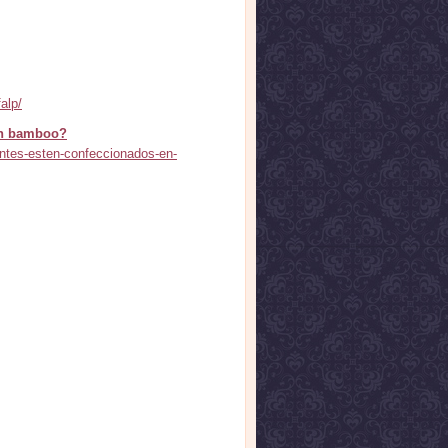
alp/
 en bamboo?
antes-esten-confeccionados-en-