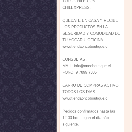
TODO CHILE CON
CHILEXPRESS.
QUEDATE EN CASA Y RECIBE
LOS PRODUCTOS EN LA
SEGURIDAD Y COMODIDAD DE
TU HOGAR U OFICINA
www.tiendaoncoboutique.cl
CONSULTAS :
MAIL:
info@onc
oboutiqu
e.cl
FONO: 9 7899 7385
CARRO DE COMPRAS ACTIVO
TODOS LOS DIAS:
www.tiendaoncoboutique.cl
Pedidos confirmados hasta las
12:00 hrs. llegan el día hábil
siguiente.