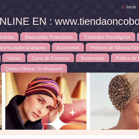
Inicio
INE EN : www.tiendaoncobou
rvicios
Mascarillas Protectoras
Turbantes Oncológicos
ncería especial anaono
Accesorios
Prótesis de Silicona Co
Videos
Carro de Compras
Testimonios
Política de
Quiero Ofrecer Un Producto