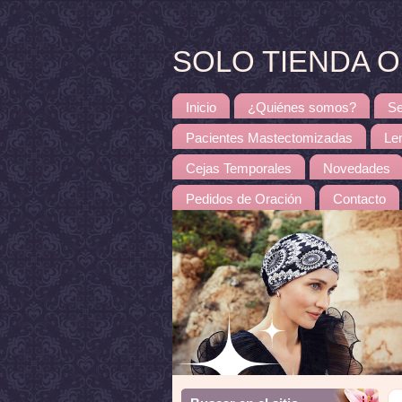
SOLO TIENDA ONL
Inicio
¿Quiénes somos?
Se
Pacientes Mastectomizadas
Le
Cejas Temporales
Novedades
Pedidos de Oración
Contacto