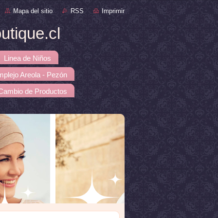
Mapa del sitio
RSS
Imprimir
tique.cl
Linea de Niños
mplejo Areola - Pezón
 Cambio de Productos